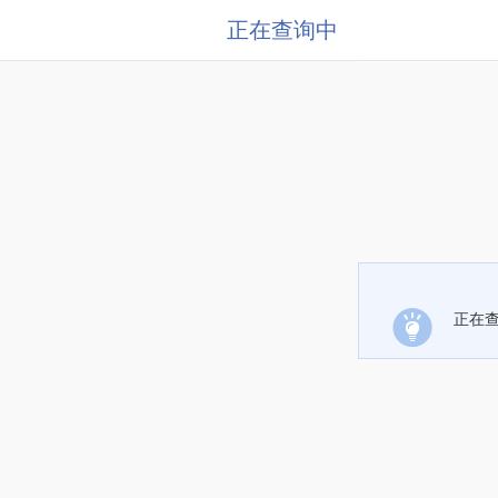
正在查询中
正在