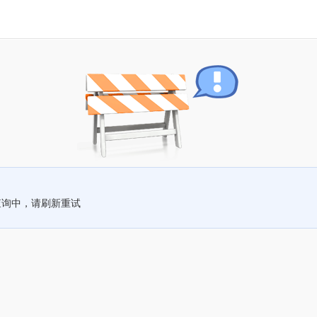
查询中，请刷新重试